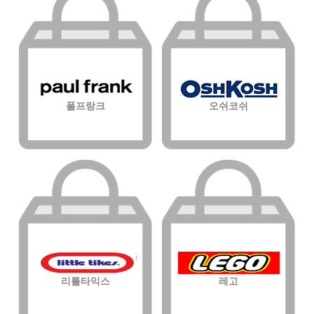
폴프랑크
오쉬코쉬
리틀타익스
레고