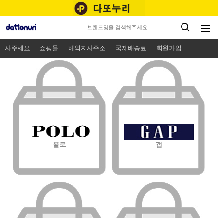
사주세요
쇼핑몰
해외지사주소
국제배송료
회원가입
폴로
갭