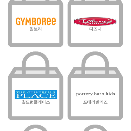
짐보리
디즈니
칠드런플레이스
포테리반키즈