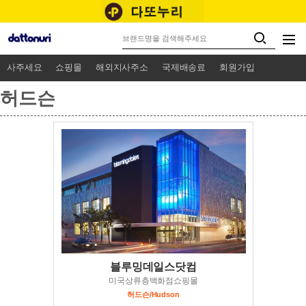
사주세요
쇼핑몰
해외지사주소
국제배송료
회원가입
허드슨
블루밍데일스닷컴
미국상류층백화점쇼핑몰
허드슨/Hudson