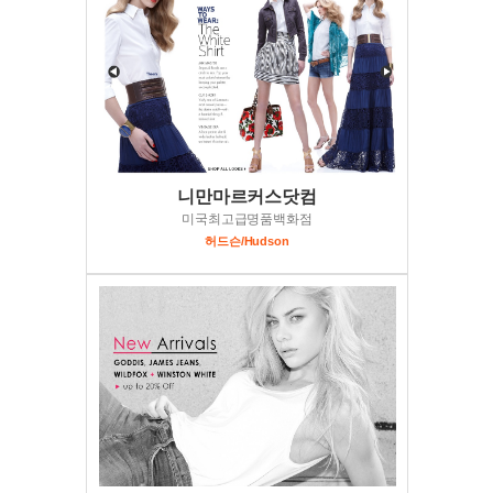
니만마르커스닷컴
미국최고급명품백화점
허드슨/Hudson