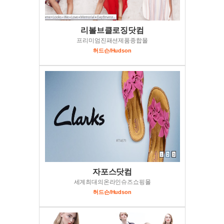
리볼브클로징닷컴
프리미엄진패션제품종합몰
허드슨/Hudson
자포스닷컴
세계최대의온라인슈즈쇼핑몰
허드슨/Hudson