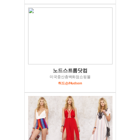
노드스트롬닷컴
미국중산층백화점쇼핑몰
허드슨/Hudson