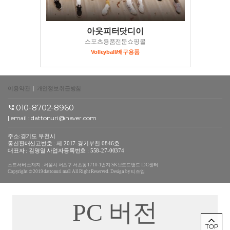
아웃피터닷디이
스포츠용품전문쇼핑몰
Volleyball/배구용품
이용약관
|
개인정보취급방침
010-8702-8960
| email :
dattonuri@naver.com
주소:경기도 부천시
통신판매신고번호 : 제 2017-경기부천-0846호
대표자 : 김명열 사업자등록번호 : 558-27-00374
스트서버 소재지 : 서울시 서초구 서초동 1710-1번지 SK브로드밴드 IDC센터
Copyright ＠2019 dattonuri mall All Right Reserved. Design by 티즈엠
PC 버전