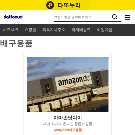
사주세요
쇼핑몰
해외지사주소
국제배송료
회원가입
배구용품
아마존닷디이
세계 최대의 온라인 종합쇼핑몰
Volleyball/배구용품