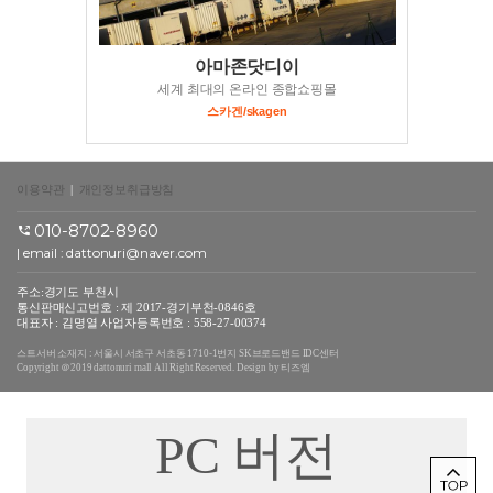
아마존닷디이
세계 최대의 온라인 종합쇼핑몰
스카겐/skagen
이용약관
|
개인정보취급방침
010-8702-8960
| email :
dattonuri@naver.com
주소:경기도 부천시
통신판매신고번호 : 제 2017-경기부천-0846호
대표자 : 김명열 사업자등록번호 : 558-27-00374
스트서버 소재지 : 서울시 서초구 서초동 1710-1번지 SK브로드밴드 IDC센터
Copyright ＠2019 dattonuri mall All Right Reserved. Design by 티즈엠
PC 버전