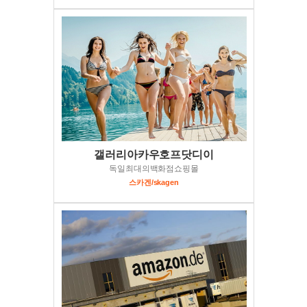
갤러리아카우호프닷디이
독일최대의백화점쇼핑몰
스카겐/skagen