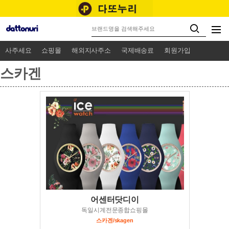
사주세요
쇼핑몰
해외지사주소
국제배송료
회원가입
스카겐
어센터닷디이
독일시계전문종합쇼핑몰
스카겐/skagen