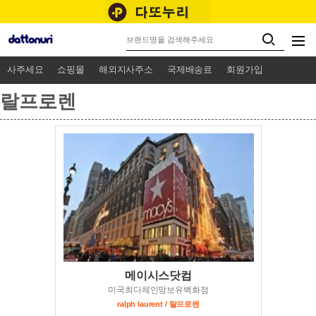
사주세요
쇼핑몰
해외지사주소
국제배송료
회원가입
랄프로렌
메이시스닷컴
미국최다체인망보유백화점
ralph laurent / 랄프로렌