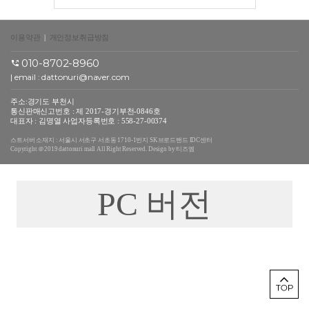
이용약관
|
개인정보취급방침
010-8702-8960
| email :
dattonuri@naver.com
주소:경기도 부천시
통신판매신고번호 : 제 2017-경기부천-0846호
대표자 : 김명열 사업자등록번호 : 558-27-00374
스트서버 소재지 : 서울시 서초구 서초동 1710-1번지 SK브로드밴드 IDC센터
Copyright ＠2019 dattonuri mall All Right Reserved. Design by 티즈엠
PC 버전