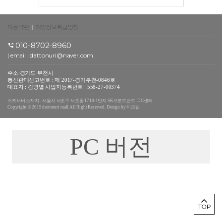
이용약관
|
개인정보취급방침
010-8702-8960
| email :
dattonuri@naver.com
주소:경기도 부천시
통신판매신고번호 : 제 2017-경기부천-0846호
대표자 : 김명열 사업자등록번호 : 558-27-00374
스트서버 소재지 : 서울시 서초구 서초동 1710-1번지 SK브로드밴드 IDC센터
Copyright ＠2019 dattonuri mall All Right Reserved. Design by 티즈엠
PC 버전