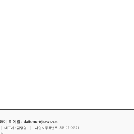
8960
|
이메일 : dattonuri
@naver.com
|
|
6
대표자 : 김명열
사업자등록번호 :
558-27-00374
센터