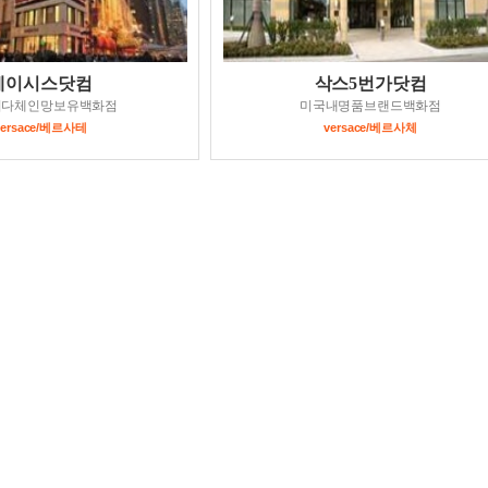
메이시스닷컴
삭스5번가닷컴
최다체인망보유백화점
미국내명품브랜드백화점
versace/베르사테
versace/베르사체