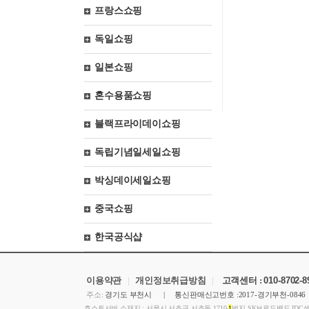
프랑스쇼핑
독일쇼핑
일본쇼핑
혼수용품쇼핑
블랙프라이데이쇼핑
독립기념일세일쇼핑
박싱데이세일쇼핑
중국쇼핑
한국공식샵
이용약관
|
개인정보취급방침
|
고객센터 :
010-8702-
주소:
경기도 부천시 | 통신판매신고번호 :2017-경기부천-084
호스트서버 소재지 : 서울시 서초구 서초동 1710-
1
번지 SK브로드밴드 IDC