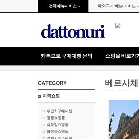
전체메뉴서비스
해외구매/배송 가이드
카톡으로 구매대행 문의
쇼핑몰 바로가
베르사체
CATEGORY
미국쇼핑
수입차구매대행
명품쇼핑몰
백화점쇼핑몰
화장품쇼핑몰
악세서리쇼핑몰