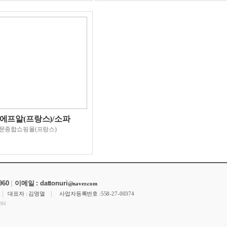
에프알(프랑스)/소파
문종합쇼핑몰(프랑스)
8960
|
이메일 : dattonuri
@naver.com
|
|
6
대표자 : 김명열
사업자등록번호 :
558-27-00374
센터