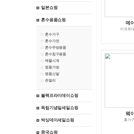
일본쇼핑
혼수용품쇼핑
메
미국최
혼수가구
혼수가전
혼수주방용품
혼수침구용품
예물시계
명품가방
명품신발
쥬얼리
블랙프라이데이쇼핑
독립기념일세일쇼핑
웨
홈가
박싱데이세일쇼핑
중국쇼핑