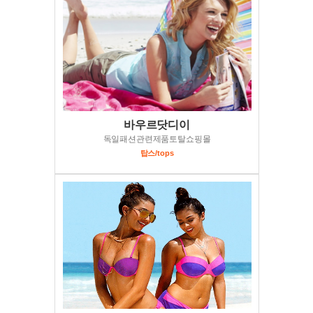
바우르닷디이
독일패션관련제품토탈쇼핑몰
탑스/tops