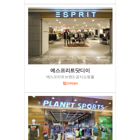
에스프리트닷디이
에스프리트브랜드공식쇼핑몰
탑스/tops