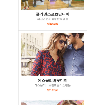
플라넷스포츠닷디이
패션관련제품종합쇼핑몰
탑스/tops
에스올리버닷디이
에스올리버브랜드공식쇼핑몰
탑스/tops