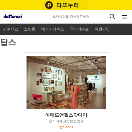
사주세요
쇼핑몰
해외지사주소
국제배송료
회원가입
탑스
아메드앤젤스닷디이
중저가패션종합쇼핑몰
탑스/tops