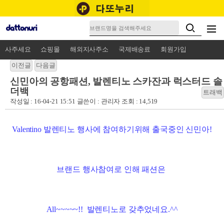
사주세요
쇼핑몰
해외지사주소
국제배송료
회원가입
신민아의 공항패션, 발렌티노 스카잔과 럭스터드 솔
더백
작성일 : 16-04-21 15:51 글쓴이 :
관리자
조회 : 14,519
Valentino 발렌티노 행사에 참여하기위해 출국중인 신민아!
브랜드 행사참여로 인해 패션은
All~~~~~!! 발렌티노로 갖추었네요.^^