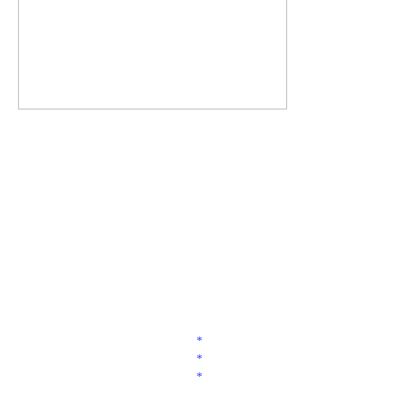
*
*
*