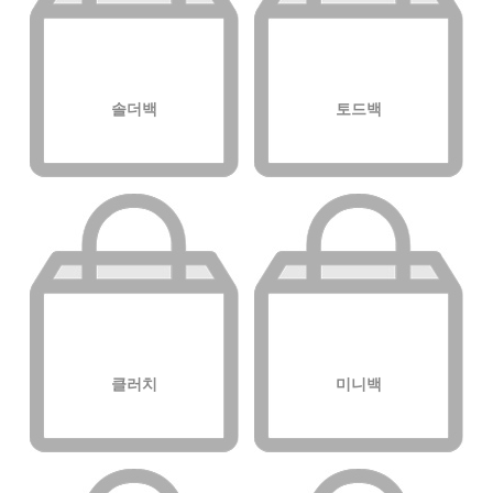
솔더백
토드백
클러치
미니백