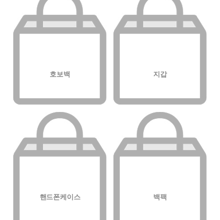
호보백
지갑
핸드폰케이스
백팩